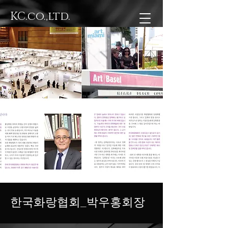
KC.co.,ltd.
한국화랑협회_박우홍회장