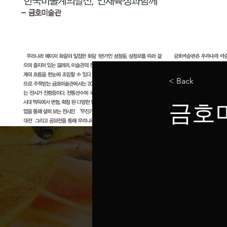
< Back
금호